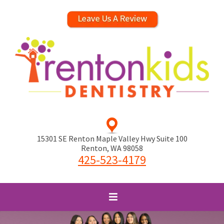
15301 SE Renton Maple Valley Hwy Suite 100
Renton
,
WA
98058
425-523-4179