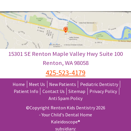
15301 SE Renton Maple Valley Hwy Suite 100
Renton
,
WA
98058
425-523-4179
Home
Meet Us
New Patients
Pediatric Dentistry
Patient Info
Contact Us
Sitemap
Privacy Policy
Anti Spam Policy
©Copyright Renton Kids Dentistry 2026
- Your Child's Dental Home
Kaleidoscope®
subsidiary: